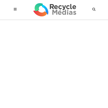
© 2017 RECYCLEMÉDIAS INC. TOUS DROITS RÉSERVÉS |
AVIS LEGAL
À propos du régime
Cadre Juridique
Qui est assujettis
Catégories de matières visées